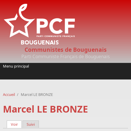
Aller au contenu principal
Communistes de Bouguenais
Parti Communiste Français de Bouguenais
Menu principal
Accueil
/
Marcel LE BRONZE
Marcel LE BRONZE
Voir
(onglet actif)
Suivi