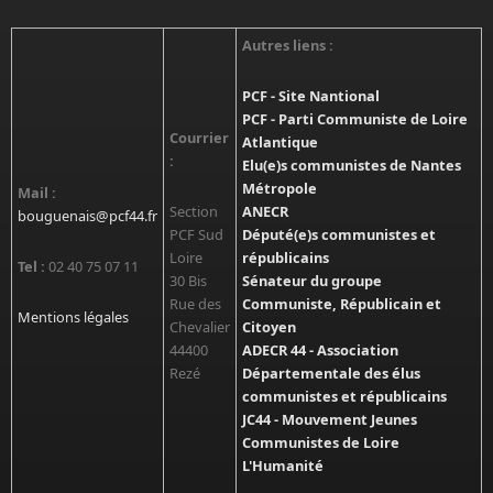
Autres liens :
PCF - Site Nantional
PCF - Parti Communiste de Loire
Courrier
Atlantique
:
Elu(e)s communistes de Nantes
Métropole
Mail :
Section
ANECR
bouguenais@pcf44.fr
PCF Sud
Député(e)s communistes et
Loire
républicains
Tel :
02 40 75 07 11
30 Bis
Sénateur du groupe
Rue des
Communiste, Républicain et
Mentions légales
Chevalier
Citoyen
44400
ADECR 44 - Association
Rezé
Départementale des élus
communistes et républicains
JC44 - Mouvement Jeunes
Communistes de Loire
L'Humanité