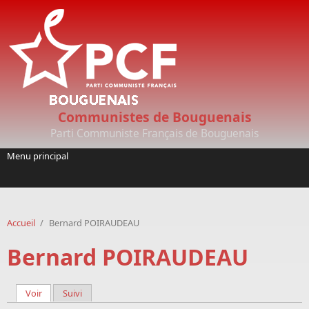
Aller au contenu principal
Communistes de Bouguenais
Parti Communiste Français de Bouguenais
Menu principal
Accueil
/
Bernard POIRAUDEAU
Bernard POIRAUDEAU
Voir
(onglet actif)
Suivi