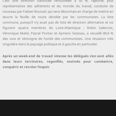
C’est une direction nationale renouvelée à 50 %, rajeunie, plus
représentative des adhérents et du monde du travail, conduite de
nouveau par Fabien Roussel, qui sera désormais en charge de mettre en
œuvre la feuille de route décidée par les communistes. La liste
commune, puisqu’il n’y avait pas de liste de direction alternative et où
figurent quatre membres de Loire-Atlantique : Robin Salecroix,
Véronique Mahé, Pascal Pontac et Aymeric Seassau, a recueilli 80.6 %
des voix et témoigne de l’unité des communistes. Une situation très
singulière dans le paysage politique et à gauche en particulier.
Après un week-end de travail intense les délégués s’en sont allés
dans leurs territoires, regonflés, motivés pour combattre,
conquérir et recréer l’espoir.