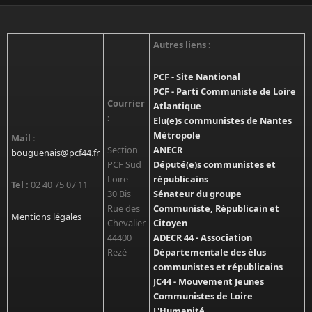
Autres liens :
PCF - Site Nantional
PCF - Parti Communiste de Loire
Courrier
Atlantique
:
Elu(e)s communistes de Nantes
Métropole
Mail :
Section
ANECR
bouguenais@pcf44.fr
PCF Sud
Député(e)s communistes et
Loire
républicains
Tel :
02 40 75 07 11
30 Bis
Sénateur du groupe
Rue des
Communiste, Républicain et
Mentions légales
Chevalier
Citoyen
44400
ADECR 44 - Association
Rezé
Départementale des élus
communistes et républicains
JC44 - Mouvement Jeunes
Communistes de Loire
L'Humanité