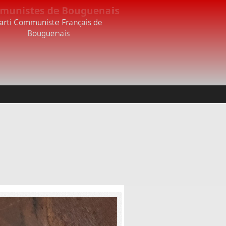
munistes de Bouguenais
arti Communiste Français de
Bouguenais