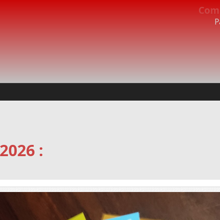
Com
P
2026 :